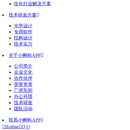
生化行业解决方案
技术研发方案

光学设计
专用软件
结构设计
技术实力
关于小蝌蚪APP

公司简介
企业文化
合作伙伴
荣誉资质
厂房车间
办公环境
技术研发
团队活动
联系小蝌蚪APP


Hotline

Q Q