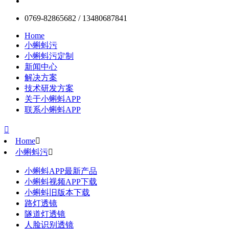
0769-82865682 / 13480687841
Home
小蝌蚪污
小蝌蚪污定制
新闻中心
解决方案
技术研发方案
关于小蝌蚪APP
联系小蝌蚪APP

Home

小蝌蚪污

小蝌蚪APP最新产品
小蝌蚪视频APP下载
小蝌蚪旧版本下载
路灯透镜
隧道灯透镜
人脸识别透镜