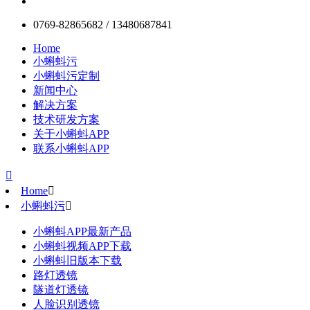
0769-82865682 / 13480687841
Home
小蝌蚪污
小蝌蚪污定制
新闻中心
解决方案
技术研发方案
关于小蝌蚪APP
联系小蝌蚪APP

Home

小蝌蚪污

小蝌蚪APP最新产品
小蝌蚪视频APP下载
小蝌蚪旧版本下载
路灯透镜
隧道灯透镜
人脸识别透镜