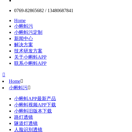
0769-82865682 / 13480687841
Home
小蝌蚪污
小蝌蚪污定制
新闻中心
解决方案
技术研发方案
关于小蝌蚪APP
联系小蝌蚪APP

Home

小蝌蚪污

小蝌蚪APP最新产品
小蝌蚪视频APP下载
小蝌蚪旧版本下载
路灯透镜
隧道灯透镜
人脸识别透镜