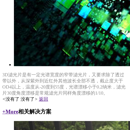
3D滤光片是有一定光谱宽度的窄带滤光片，又要求除了透过
带以外，从深紫外到近红外其他波长全部不透，截止度大于
OD4以上，温度从-20度到55度，光谱漂移小于0.2纳米，滤光
片30度角度漂移是常规滤光片同样角度漂移的1/10。
<
没有了
没有了
>
返回
+More
相关解决方案