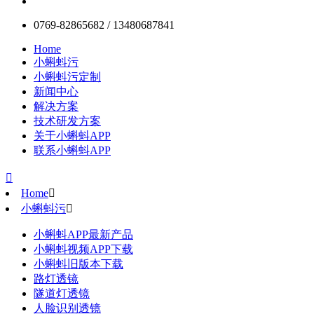
0769-82865682 / 13480687841
Home
小蝌蚪污
小蝌蚪污定制
新闻中心
解决方案
技术研发方案
关于小蝌蚪APP
联系小蝌蚪APP

Home

小蝌蚪污

小蝌蚪APP最新产品
小蝌蚪视频APP下载
小蝌蚪旧版本下载
路灯透镜
隧道灯透镜
人脸识别透镜