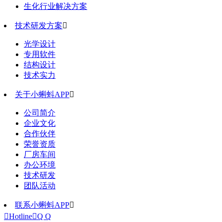
生化行业解决方案
技术研发方案

光学设计
专用软件
结构设计
技术实力
关于小蝌蚪APP

公司简介
企业文化
合作伙伴
荣誉资质
厂房车间
办公环境
技术研发
团队活动
联系小蝌蚪APP


Hotline

Q Q