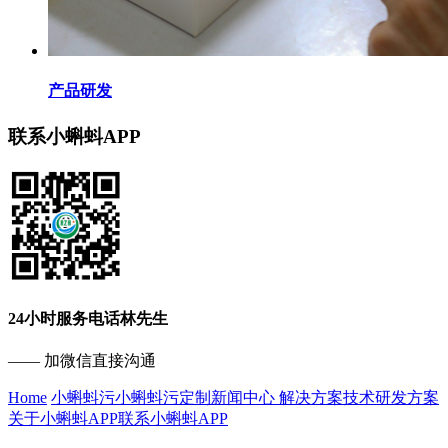
产品研发
联系小蝌蚪APP
24小时服务电话
林先生
—— 加微信直接沟通
Home
小蝌蚪污
小蝌蚪污定制
新闻中心
解决方案
技术研发方案
关于小蝌蚪APP
联系小蝌蚪APP