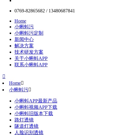
0769-82865682 / 13480687841
Home
小蝌蚪污
小蝌蚪污定制
新闻中心
解决方案
技术研发方案
关于小蝌蚪APP
联系小蝌蚪APP

Home

小蝌蚪污

小蝌蚪APP最新产品
小蝌蚪视频APP下载
小蝌蚪旧版本下载
路灯透镜
隧道灯透镜
人脸识别透镜