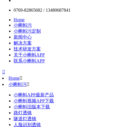
0769-82865682 / 13480687841
Home
小蝌蚪污
小蝌蚪污定制
新闻中心
解决方案
技术研发方案
关于小蝌蚪APP
联系小蝌蚪APP

Home

小蝌蚪污

小蝌蚪APP最新产品
小蝌蚪视频APP下载
小蝌蚪旧版本下载
路灯透镜
隧道灯透镜
人脸识别透镜