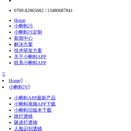
0769-82865682 / 13480687841
Home
小蝌蚪污
小蝌蚪污定制
新闻中心
解决方案
技术研发方案
关于小蝌蚪APP
联系小蝌蚪APP

Home

小蝌蚪污

小蝌蚪APP最新产品
小蝌蚪视频APP下载
小蝌蚪旧版本下载
路灯透镜
隧道灯透镜
人脸识别透镜