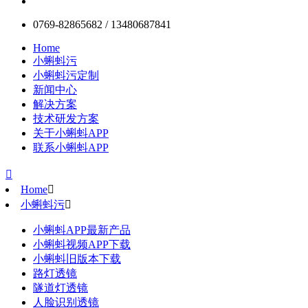
0769-82865682 / 13480687841
Home
小蝌蚪污
小蝌蚪污定制
新闻中心
解决方案
技术研发方案
关于小蝌蚪APP
联系小蝌蚪APP

Home

小蝌蚪污

小蝌蚪APP最新产品
小蝌蚪视频APP下载
小蝌蚪旧版本下载
路灯透镜
隧道灯透镜
人脸识别透镜