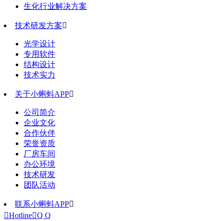
生化行业解决方案
技术研发方案

光学设计
专用软件
结构设计
技术实力
关于小蝌蚪APP

公司简介
企业文化
合作伙伴
荣誉资质
厂房车间
办公环境
技术研发
团队活动
联系小蝌蚪APP


Hotline

Q Q