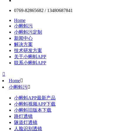
0769-82865682 / 13480687841
Home
小蝌蚪污
小蝌蚪污定制
新闻中心
解决方案
技术研发方案
关于小蝌蚪APP
联系小蝌蚪APP

Home

小蝌蚪污

小蝌蚪APP最新产品
小蝌蚪视频APP下载
小蝌蚪旧版本下载
路灯透镜
隧道灯透镜
人脸识别透镜