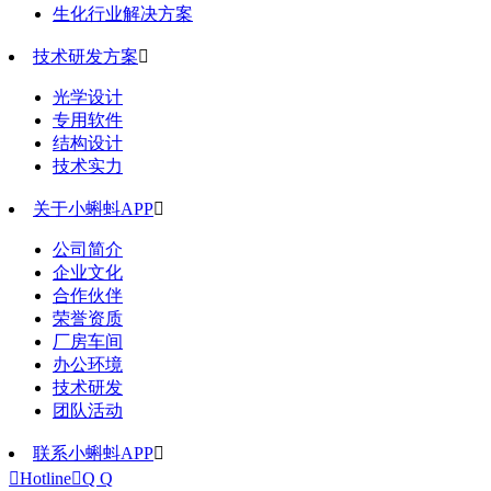
生化行业解决方案
技术研发方案

光学设计
专用软件
结构设计
技术实力
关于小蝌蚪APP

公司简介
企业文化
合作伙伴
荣誉资质
厂房车间
办公环境
技术研发
团队活动
联系小蝌蚪APP


Hotline

Q Q