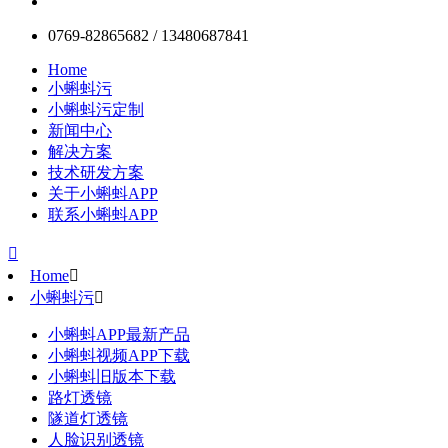
0769-82865682 / 13480687841
Home
小蝌蚪污
小蝌蚪污定制
新闻中心
解决方案
技术研发方案
关于小蝌蚪APP
联系小蝌蚪APP

Home

小蝌蚪污

小蝌蚪APP最新产品
小蝌蚪视频APP下载
小蝌蚪旧版本下载
路灯透镜
隧道灯透镜
人脸识别透镜